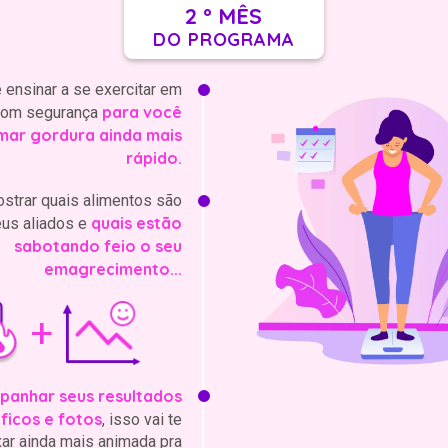
2 º MÊS
DO PROGRAMA
 ensinar a se exercitar em
para você
com segurança
mar gordura ainda mais
rápido.
strar quais alimentos são
quais estão
us aliados e
sabotando feio o seu
emagrecimento...
+
anhar seus resultados
ficos e fotos
, isso vai te
xar ainda mais animada pra