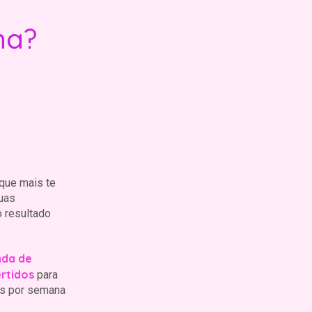
ma?
que mais te
uas
o resultado
da de
ertidos
para
es por semana