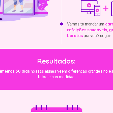
+
car
Vamos te mandar um
refeições saudáveis, g
baratas
pra você seguir.
Resultados:
imeiros 30 dias
nossas alunas veem diferenças grandes no es
fotos e nas medidas.