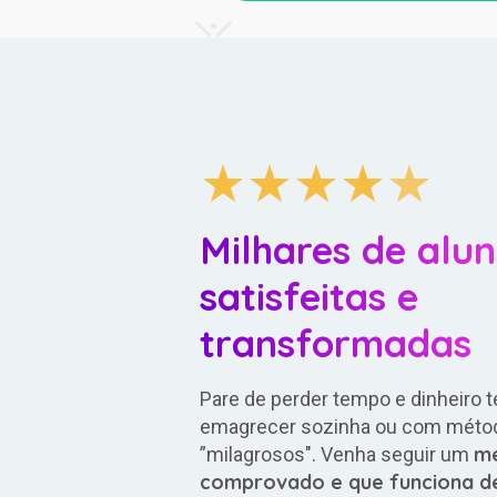
★
★
★
★
★
Milhares de alu
satisfeitas e
transformadas
Pare de perder tempo e dinheiro 
emagrecer sozinha ou com méto
mé
”milagrosos". Venha seguir um
comprovado e que funciona d