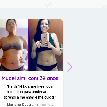
Mudei sim, com 39 anos
-28 kgs e mãe d
“Perdi 14 kgs, me livrei dos
“Com 2 filhos, acade
remédios para ansiedade e
uma opção pra mim!
aprendi a me amar e me cuidar”
apaixonei por Exercíc
Mariana Castro
Élida Patrícia
Ituiutaba, MG
Ube