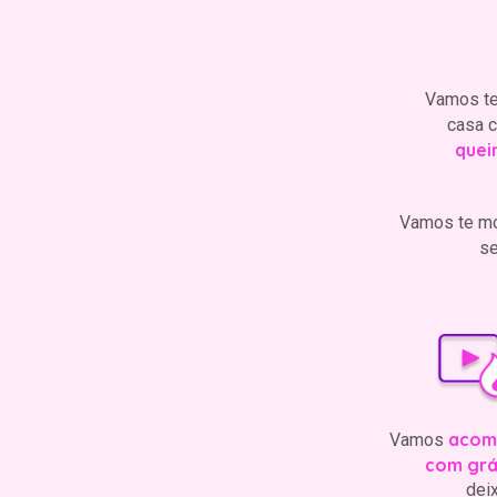
Vamos te
casa 
quei
Vamos te mo
se
acomp
Vamos
com grá
dei