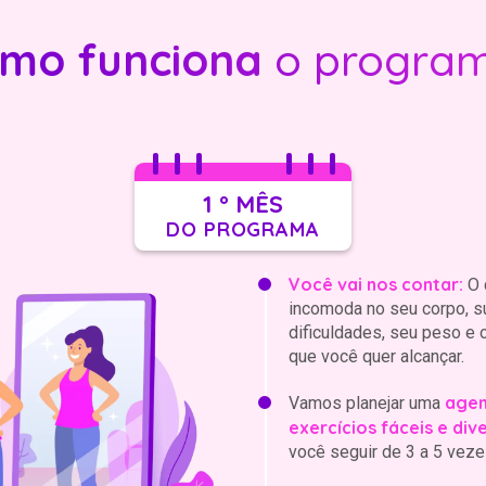
mo funciona
o progra
1 º MÊS
DO PROGRAMA
Você vai nos contar:
O 
incomoda no seu corpo, s
dificuldades, seu peso e 
que você quer alcançar.
agen
Vamos planejar uma
exercícios fáceis e div
você seguir de 3 a 5 vez