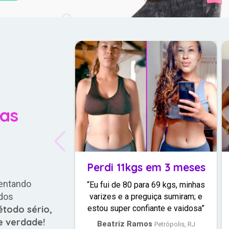
nas
Perdi 11kgs em 3 meses
tentando
“Eu fui de 80 para 69 kgs, minhas
dos
varizes e a preguiça sumiram; e
todo sério,
estou super confiante e vaidosa”
e verdade!
Beatriz Ramos
Petrópolis, RJ