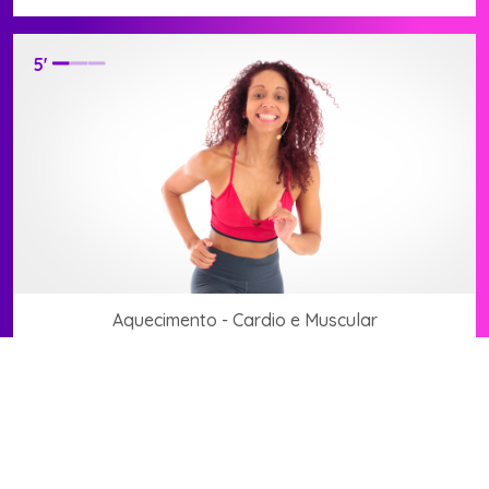
5
'
Aquecimento - Cardio e Muscular
Ir para treino
3
'