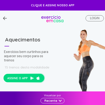
CLIQUE E ASSINE NOSSO APP
LOGIN
Aquecimentos
Exercícios bem curtinhos para
aquecer seu corpo para os
treinos
15 treinos desta modalidade
ASSINE O APP
Visualizar por
Recente